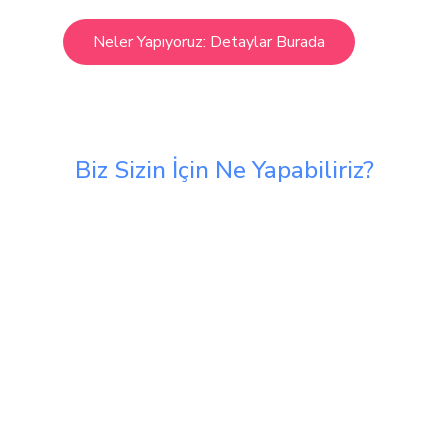
Neler Yapıyoruz: Detaylar Burada
Biz Sizin İçin Ne Yapabiliriz?
Dijital dönüşümden verimlilik artışına kadar,
işletmenizin tüm ihtiyaçlarına yönelik kapsamlı
çözümler sunuyoruz.
Özel Yazılım Geliştirme
İşletmenizin özel ihtiyaçlarına
uygun yazılım çözümleri