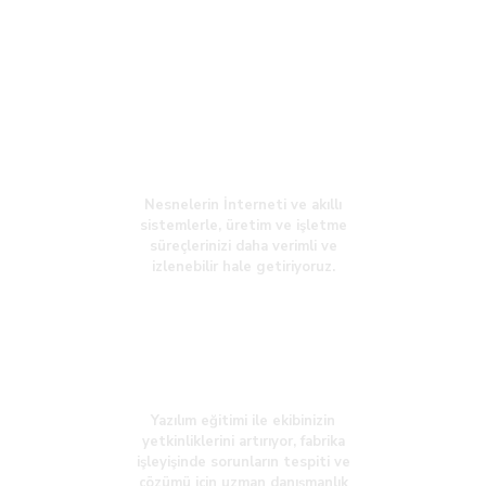
tasarlay
arak
, iş süreçlerinizi
optimize ediyor ve rekabet
gücünüzü artırıyoruz.
IoT ve Verimlilik Sistemleri
Nesnelerin İnterneti ve akıllı
sistemlerle, üretim ve işletme
süreçlerinizi daha verimli ve
izlenebilir hale getiriyoruz.
Eğitim ve Danışmanlık Hizmetleri
Yazılım eğitimi ile ekibinizin
yetkinliklerini artırıyor, fabrika
işleyişinde sorunların tespiti ve
çözümü için uzman danışmanlık